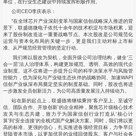
单位，在行业生态建设中持续发挥积极作用。
公司CEO李庆表示：
“在全球芯片产业深刻变革与国家信创战略深入推进的背
景下，联盛德微电子依托十余年的技术积淀与市场积累，迎
来了股份制改造这一重要战略节点。本次股改是公司规范化
运营与资本化布局的关键一步，更是我们主动对标上市标
准、从严规范经营管理的坚定行动。
我们将以股改为契机，全面升级公司治理结构，健全‘三
会一层’法人治理体系，构建更加规范、透明、高效的现代企
业制度。这不仅将进一步提升公司的科学决策水平与风险管
控能力，也为深化与产业链生态伙伴的战略协同、加速WAPI
信创产业纵深布局奠定坚实的制度基础。同时，股改也将进
一步激发全员创新活力，为公司高质量发展注入持续动力。
站在新的起点上，联盛德将继续秉持‘客户至上、至诚守
信、团队合作、开放创新’的企业精神，聚焦芯片级核心技术
攻关与生态共建，致力于为国家信创行业打造从‘核心计
算’到‘安全连接’的全栈式国产化解决方案。同时，我们将以更
高的标准、更强的信心，扎实推进各项经营目标，力争早日
登陆资本市场，以更加优异的业绩回馈股东、客户与社会各